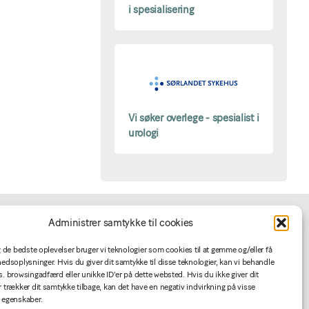
i spesialisering
Vi søker overlege - spesialist i
urologi
Administrer samtykke til cookies
For annoncører
ig de bedste oplevelser bruger vi teknologier som cookies til at gemme og/eller få
hedsoplysninger. Hvis du giver dit samtykke til disse teknologier, kan vi behandle
s. browsingadfærd eller unikke ID'er på dette websted. Hvis du ikke giver dit
Jobannoncering
r trækker dit samtykke tilbage, kan det have en negativ indvirkning på visse
Betingelser
 egenskaber.