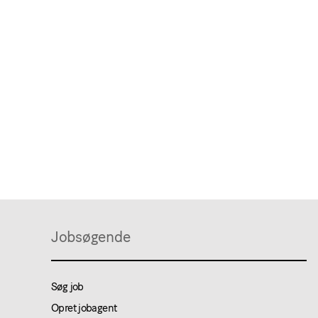
Jobsøgende
Søg job
Opret jobagent