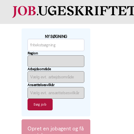
Læge
job
findes
NY SØGNING
på
job.ugeskriftet.dk
Region
Arbejdsområde
Ansættelsesvilkår
Opret en jobagent og få