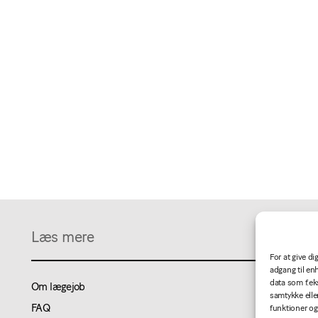
Læs mere
For at give d
adgang til en
data som f.ek
Om lægejob
samtykke elle
FAQ
funktioner og