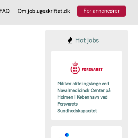
For annoncører
FAQ
Om job.ugeskriftet.dk
Hot jobs
Militær afdelingslæge ved
Navalmedicinsk Center på
Holmen i København ved
Forsvarets
Sundhedskapacitet