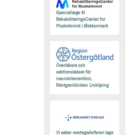
Speciallæge til
RehabiliteringsCenter for
Muskelsvind i Østdanmark
Överläkare och
sektionsledare för
neurointervention,
Röntgenkliniken Linköping
Vi søker overlege/erfaren lege