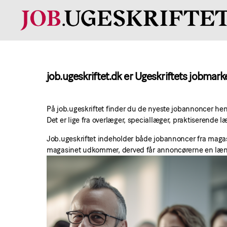
Læge
job
findes
på
job.ugeskriftet.dk er Ugeskriftets jobmar
job.ugeskriftet.dk
På job.ugeskriftet finder du de nyeste jobannoncer hen
Det er lige fra overlæger, speciallæger, praktiserende l
Job.ugeskriftet indeholder både jobannoncer fra maga
magasinet udkommer, derved får annoncørerne en længere