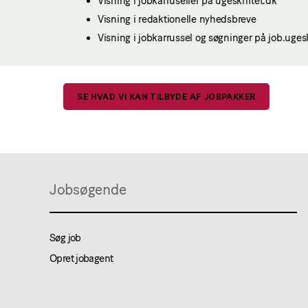
Visning i jobkarruseller på ugeskriftet.dk
Visning i redaktionelle nyhedsbreve
Visning i jobkarrussel og søgninger på job.ugesk
SE HVAD VI KAN TILBYDE AF JOBPAKKER
Jobsøgende
Søg job
Opret jobagent