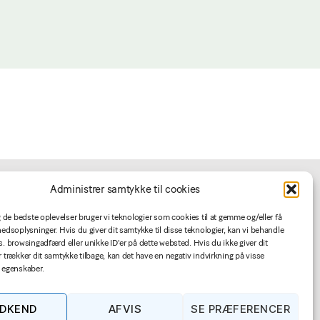
Administrer samtykke til cookies
For annoncører
ig de bedste oplevelser bruger vi teknologier som cookies til at gemme og/eller få
hedsoplysninger. Hvis du giver dit samtykke til disse teknologier, kan vi behandle
s. browsingadfærd eller unikke ID'er på dette websted. Hvis du ikke giver dit
Jobannoncering
r trækker dit samtykke tilbage, kan det have en negativ indvirkning på visse
Betingelser
 egenskaber.
DKEND
AFVIS
SE PRÆFERENCER