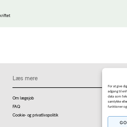
riftet
Læs mere
For at give d
adgang til en
data som f.ek
Om lægejob
samtykke elle
FAQ
funktioner og
Cookie- og privatlivspolitik
GO