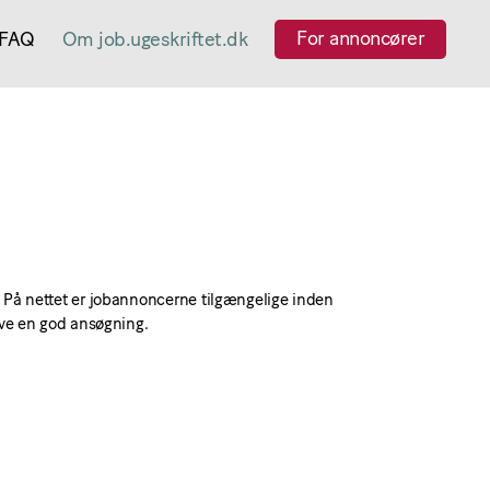
For annoncører
FAQ
Om job.ugeskriftet.dk
 På nettet er jobannoncerne tilgængelige inden
ive en god ansøgning.