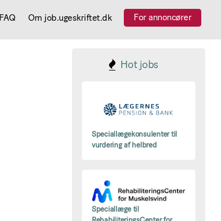
For annoncører
FAQ
Om job.ugeskriftet.dk
Hot jobs
Speciallægekonsulenter til
vurdering af helbred
Speciallæge til
RehabiliteringsCenter for