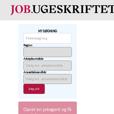
Læge
job
findes
NY SØGNING
på
job.ugeskriftet.dk
Region
Arbejdsområde
Ansættelsesvilkår
Opret en jobagent og få