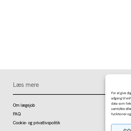
Læs mere
For at give d
adgang til en
data som f.ek
Om lægejob
samtykke elle
FAQ
funktioner og
Cookie- og privatlivspolitik
GO