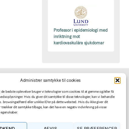
Professor i epidemiologi med
inriktning mot
kardiovaskulära sjukdomar
Administrer samtykke til cookies
For annoncører
ig de bedste oplevelser bruger vi teknologier som cookies til at gemme og/eller få
hedsoplysninger. Hvis du giver dit samtykke til disse teknologier, kan vi behandle
s. browsingadfærd eller unikke ID'er på dette websted. Hvis du ikke giver dit
Jobannoncering
r trækker dit samtykke tilbage, kan det have en negativ indvirkning på visse
Betingelser
 egenskaber.
DKEND
AFVIS
SE PRÆFERENCER