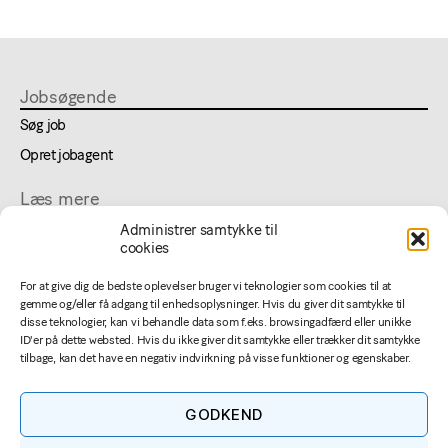
Jobsøgende
Søg job
Opret jobagent
Læs mere
Om lægejob
Administrer samtykke til
cookies
FAQ
Cookie- og privatlivspolitik
For at give dig de bedste oplevelser bruger vi teknologier som cookies til at
gemme og/eller få adgang til enhedsoplysninger. Hvis du giver dit samtykke til
disse teknologier, kan vi behandle data som f.eks. browsingadfærd eller unikke
For annoncører
ID'er på dette websted. Hvis du ikke giver dit samtykke eller trækker dit samtykke
Jobannoncering
tilbage, kan det have en negativ indvirkning på visse funktioner og egenskaber.
Betingelser
GODKEND