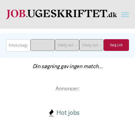
Læge
job
findes
på
job.ugeskriftet.dk
Din søgning gav ingen match...
Annoncer:
Hot jobs