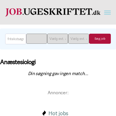
Læge
job
findes
på
job.ugeskriftet.dk
Anæstesiologi
Din søgning gav ingen match...
Annoncer:
Hot jobs