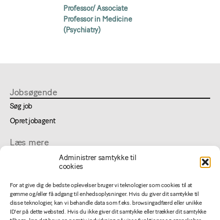
Professor/ Associate
Professor in Medicine
(Psychiatry)
Jobsøgende
Søg job
Opret jobagent
Læs mere
Om lægejob
Administrer samtykke til
cookies
FAQ
Cookie- og privatlivspolitik
For at give dig de bedste oplevelser bruger vi teknologier som cookies til at
gemme og/eller få adgang til enhedsoplysninger. Hvis du giver dit samtykke til
disse teknologier, kan vi behandle data som f.eks. browsingadfærd eller unikke
For annoncører
ID'er på dette websted. Hvis du ikke giver dit samtykke eller trækker dit samtykke