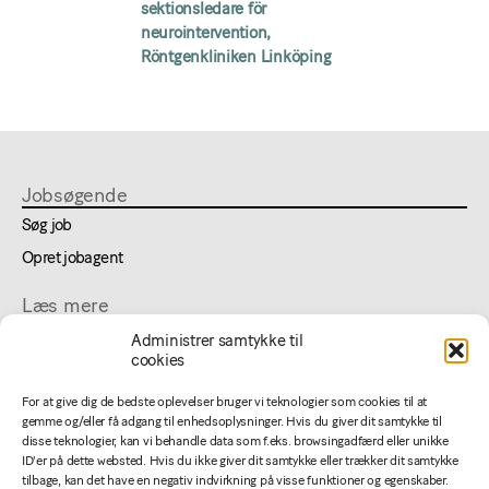
sektionsledare för
neurointervention,
Röntgenkliniken Linköping
Jobsøgende
Søg job
Opret jobagent
Læs mere
Om lægejob
Administrer samtykke til
cookies
FAQ
Cookie- og privatlivspolitik
For at give dig de bedste oplevelser bruger vi teknologier som cookies til at
gemme og/eller få adgang til enhedsoplysninger. Hvis du giver dit samtykke til
disse teknologier, kan vi behandle data som f.eks. browsingadfærd eller unikke
For annoncører
ID'er på dette websted. Hvis du ikke giver dit samtykke eller trækker dit samtykke
Jobannoncering
tilbage, kan det have en negativ indvirkning på visse funktioner og egenskaber.