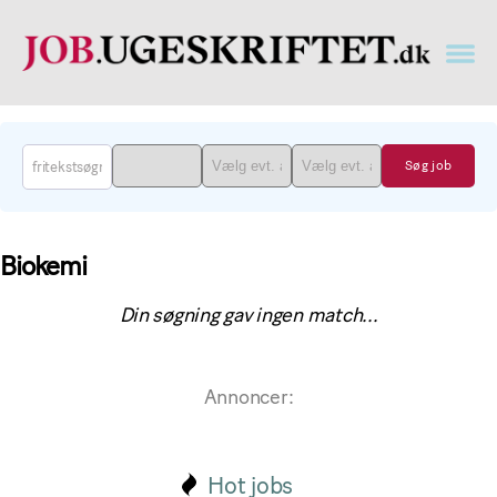
Læge
job
findes
på
job.ugeskriftet.dk
Biokemi
Din søgning gav ingen match...
Annoncer:
Hot jobs