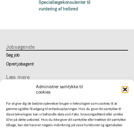
Speciallægekonsulenter til
vurdering af helbred
Jobsøgende
Søg job
Opret jobagent
Læs mere
Om lægejob
Administrer samtykke til
cookies
FAQ
Cookie- og privatlivspolitik
For at give dig de bedste oplevelser bruger vi teknologier som cookies til at
gemme og/eller få adgang til enhedsoplysninger. Hvis du giver dit samtykke til
disse teknologier, kan vi behandle data som f.eks. browsingadfærd eller unikke
For annoncører
ID'er på dette websted. Hvis du ikke giver dit samtykke eller trækker dit samtykke
Jobannoncering
tilbage, kan det have en negativ indvirkning på visse funktioner og egenskaber.
Betingelser