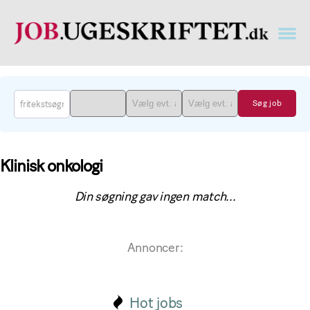
Læge
job
findes
på
job.ugeskriftet.dk
Klinisk onkologi
Din søgning gav ingen match...
Annoncer:
Hot jobs