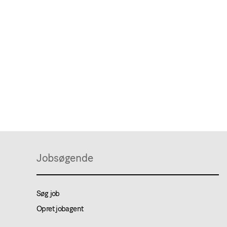
Jobsøgende
Søg job
Opret jobagent