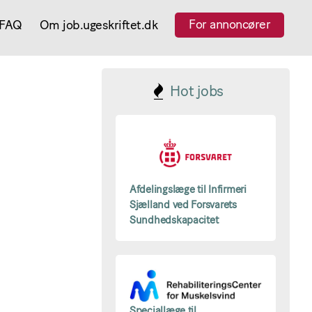
For annoncører
FAQ
Om job.ugeskriftet.dk
Hot jobs
Afdelingslæge til Infirmeri
Sjælland ved Forsvarets
Sundhedskapacitet
Speciallæge til