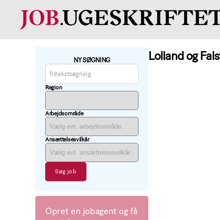
Læge
job
Lolland og Fals
findes
NY SØGNING
på
job.ugeskriftet.dk
Region
Arbejdsområde
Ansættelsesvilkår
Opret en jobagent og få