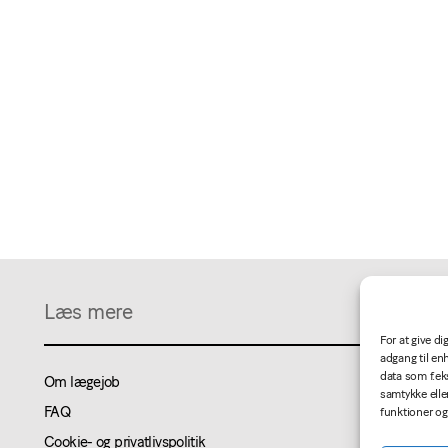
Læs mere
For at give d
adgang til en
data som f.ek
Om lægejob
samtykke elle
FAQ
funktioner og
Cookie- og privatlivspolitik