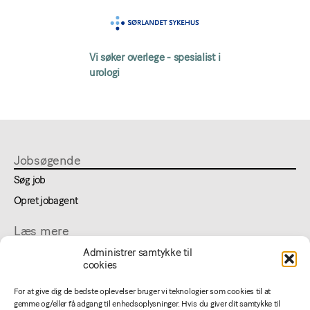
Vi søker overlege - spesialist i
urologi
Jobsøgende
Søg job
Opret jobagent
Læs mere
Om lægejob
Administrer samtykke til
cookies
FAQ
Cookie- og privatlivspolitik
For at give dig de bedste oplevelser bruger vi teknologier som cookies til at
gemme og/eller få adgang til enhedsoplysninger. Hvis du giver dit samtykke til