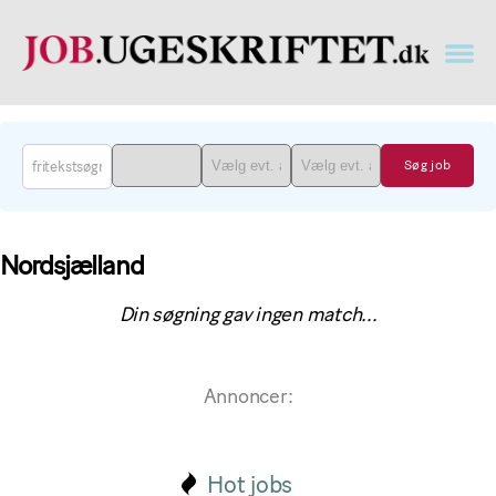
Læge
job
findes
på
job.ugeskriftet.dk
Nordsjælland
Din søgning gav ingen match...
Annoncer:
Hot jobs